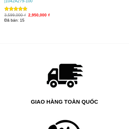
|1042A279-100
Giá
Giá
3,599,000
₫
2,950,000
₫
Được xếp
gốc
hiện
hạng
5.00
Đã bán: 15
là:
tại
5 sao
3,599,000 ₫.
là:
2,950,000 ₫.
GIAO HÀNG TOÀN QUỐC