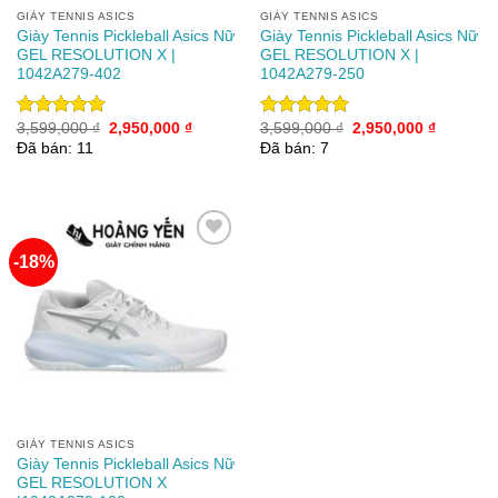
GIÀY TENNIS ASICS
GIÀY TENNIS ASICS
Giày Tennis Pickleball Asics Nữ
Giày Tennis Pickleball Asics Nữ
GEL RESOLUTION X |
GEL RESOLUTION X |
1042A279-402
1042A279-250
Giá
Giá
Giá
Giá
3,599,000
₫
2,950,000
₫
3,599,000
₫
2,950,000
₫
Được xếp
Được xếp
gốc
hiện
gốc
hiện
hạng
5.00
hạng
5.00
Đã bán: 11
Đã bán: 7
là:
tại
là:
tại
5 sao
5 sao
3,599,000 ₫.
là:
3,599,000 ₫.
là:
2,950,000 ₫.
2,950,00
-18%
Add to
wishlist
GIÀY TENNIS ASICS
Giày Tennis Pickleball Asics Nữ
GEL RESOLUTION X