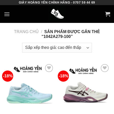
GIÀY HOÀNG YẾN CHÍNH HÃNG - 0707 59 44 69
Skip
to
content
TRANG CHỦ
/
SẢN PHẨM ĐƯỢC GẮN THẺ
“1042A279-100”
-18%
-18%
Add to
Add to
wishlist
wishlist