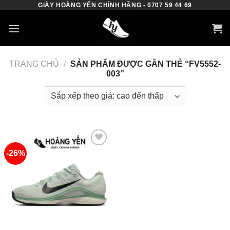
GIÀY HOÀNG YẾN CHÍNH HÃNG - 0707 59 44 69
Skip
to
content
TRANG CHỦ
/
SẢN PHẨM ĐƯỢC GẮN THẺ “FV5552-
003”
-26%
Add to
wishlist