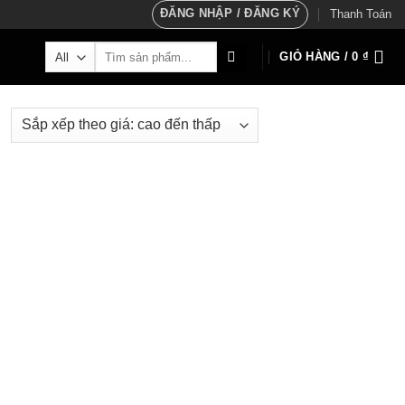
ĐĂNG NHẬP / ĐĂNG KÝ
Thanh Toán
Tìm
GIỎ HÀNG /
0
₫
kiếm: