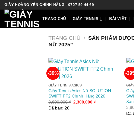
Skip
GIÀY HOÀNG YẾN CHÍNH HÃNG - 0707 59 44 69
to
content
TRANG CHỦ
GIÀY TENNIS
BÀI VIẾT
TRANG CHỦ
/
SẢN PHẨM ĐƯỢC 
NỮ 2025”
-39%
-39
+
Add to
GIÀY TENNIS ASICS
GIÀ
wishlist
Giày Tennis Asics Nữ SOLUTION
Già
SWIFT FF2 Chính Hãng 2026
SWI
Xan
Giá
Giá
3,800,000
₫
2,300,000
₫
gốc
hiện
3,8
Đã bán: 26
là:
tại
Đã 
3,800,000 ₫.
là:
2,300,000 ₫.