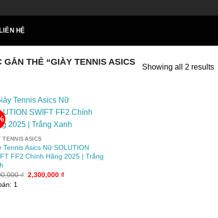
LIÊN HỆ
GẮN THẺ “GIÀY TENNIS ASICS
Showing all 2 results
%
+
Add to
Y TENNIS ASICS
wishlist
y Tennis Asics Nữ SOLUTION
FT FF2 Chính Hãng 2025 | Trắng
h
Giá
Giá
00,000
₫
2,300,000
₫
gốc
hiện
bán: 1
là:
tại
3,800,000 ₫.
là:
2,300,000 ₫.