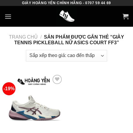
GIÀY HOÀNG YẾN CHÍNH HÃNG - 0707 59 44 69
Skip
to
content
TRANG CHỦ
/
SẢN PHẨM ĐƯỢC GẮN THẺ “GIÀY
TENNIS PICKLEBALL NỮ ASICS COURT FF3”
-19%
Add to
wishlist