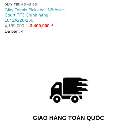
GIÀY TENNIS ASICS
Giày Tennis Pickleball Nữ Asics
Court FF3 Chính hãng |
1042A220-250
Giá
Giá
4,199,000
₫
3,400,000
₫
gốc
hiện
Đã bán: 4
là:
tại
4,199,000 ₫.
là:
3,400,000 ₫.
GIAO HÀNG TOÀN QUỐC