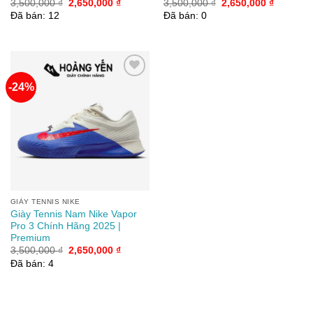
Giá
Giá
Giá
Giá
3,500,000
₫
2,650,000
₫
3,500,000
₫
2,650,000
₫
gốc
hiện
gốc
hiện
Đã bán: 12
Đã bán: 0
là:
tại
là:
tại
3,500,000 ₫.
là:
3,500,000 ₫.
là:
2,650,000 ₫.
2,650,00
-24%
Add to
wishlist
GIÀY TENNIS NIKE
Giày Tennis Nam Nike Vapor
Pro 3 Chính Hãng 2025 |
Premium
Giá
Giá
3,500,000
₫
2,650,000
₫
gốc
hiện
Đã bán: 4
là:
tại
3,500,000 ₫.
là:
2,650,000 ₫.