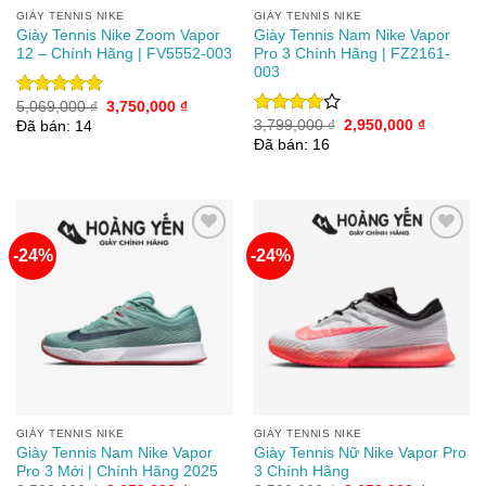
GIÀY TENNIS NIKE
GIÀY TENNIS NIKE
Giày Tennis Nike Zoom Vapor
Giày Tennis Nam Nike Vapor
12 – Chính Hãng | FV5552-003
Pro 3 Chính Hãng | FZ2161-
003
Giá
Giá
5,069,000
₫
3,750,000
₫
Được xếp
gốc
hiện
Giá
Giá
hạng
5.00
3,799,000
₫
2,950,000
₫
Được
Đã bán: 14
là:
tại
gốc
hiện
5 sao
xếp hạng
Đã bán: 16
5,069,000 ₫.
là:
là:
tại
4.00
5
3,750,000 ₫.
3,799,000 ₫.
là:
sao
2,950,00
-24%
-24%
Add to
Add to
wishlist
wishlist
GIÀY TENNIS NIKE
GIÀY TENNIS NIKE
Giày Tennis Nam Nike Vapor
Giày Tennis Nữ Nike Vapor Pro
Pro 3 Mới | Chính Hãng 2025
3 Chính Hãng