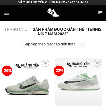
GIÀY HOÀNG YẾN CHÍNH HÃNG - 0707 59 44 69
Skip
to
content
TRANG CHỦ
/
SẢN PHẨM ĐƯỢC GẮN THẺ “TENNIS
NIKE NAM 2023”
-26%
-22%
Add to
Add to
wishlist
wishlist