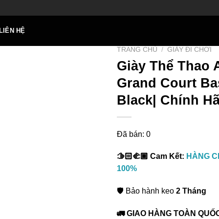
LIÊN HỆ
TRANG CHỦ
/
GIÀY ĐI CHƠI
Giày Thể Thao 
Grand Court Ba
Black| Chính H
Add to
wishlist
Đã bán: 0
🫱🏻‍🫲🏾 Cam Kết:
HÀNG C
100%
🛡️ Bảo hành keo
2 Tháng
🚛 GIAO HÀNG TOÀN QUỐ