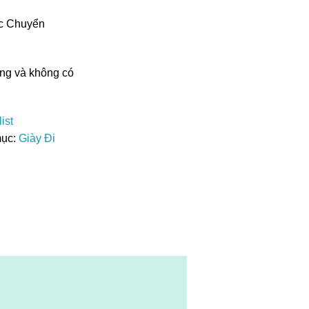
ặc Chuyển
ng và không có
ist
ục:
Giày Đi