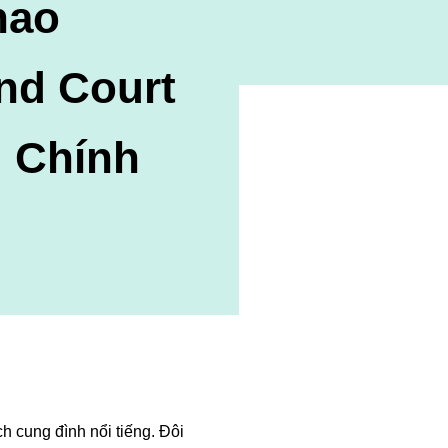
hao
nd Court
| Chính
h cung đình nổi tiếng. Đôi