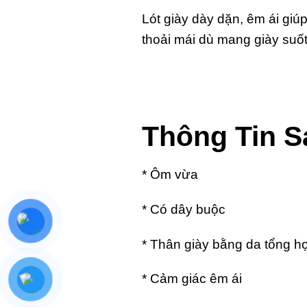
Lót giày dày dặn, êm ái giú
thoải mái dù mang giày suốt
Thông Tin 
* Ôm vừa
* Có dây buộc
* Thân giày bằng da tổng h
* Cảm giác êm ái