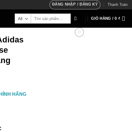
ĐĂNG NHẬP / ĐĂNG KÝ
Thanh Toán
Tìm
GIỎ HÀNG /
0
₫
kiếm:
Adidas
se
ãng
HÍNH HÃNG
C