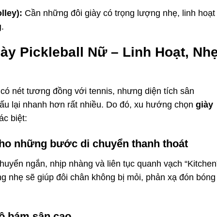
lley):
Cần những đôi giày có trọng lượng nhẹ, linh hoạt
.
y Pickleball Nữ – Linh Hoạt, Nh
 có nét tương đồng với tennis, nhưng diện tích sân
 đấu lại nhanh hơn rất nhiều. Do đó, xu hướng chọn
giày
c biệt:
cho những bước di chuyển thanh thoát
chuyển ngắn, nhịp nhàng và liên tục quanh vạch “Kitchen
ợng nhẹ sẽ giúp đôi chân không bị mỏi, phản xạ đón bóng
độ bám sân cao