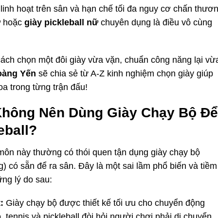
linh hoạt trên sân và hạn chế tối đa nguy cơ chấn thươn
ữ
hoặc
giày pickleball nữ
chuyên dụng là điều vô cùng
 cách chọn một đôi giày vừa vặn, chuẩn công năng lại vừ
oàng Yến
sẽ chia sẻ từ A-Z kinh nghiệm chọn giày giúp
oa trong từng trận đấu!
 Không Nên Dùng Giày Chạy Bộ Để
eball?
môn này thường có thói quen tận dụng giày chạy bộ
ng) có sẵn để ra sân. Đây là một sai lầm phổ biến và tiềm
ững lý do sau:
:
Giày chạy bộ được thiết kế tối ưu cho chuyển động
, tennis và pickleball đòi hỏi người chơi phải di chuyển