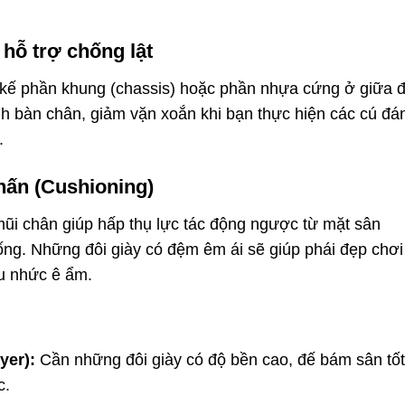
 hỗ trợ chống lật
t kế phần khung (chassis) hoặc phần nhựa cứng ở giữa 
ịnh bàn chân, giảm vặn xoắn khi bạn thực hiện các cú đá
.
hấn (Cushioning)
ũi chân giúp hấp thụ lực tác động ngược từ mặt sân
sống. Những đôi giày có đệm êm ái sẽ giúp phái đẹp chơi
au nhức ê ẩm.
yer):
Cần những đôi giày có độ bền cao, đế bám sân tốt
c.