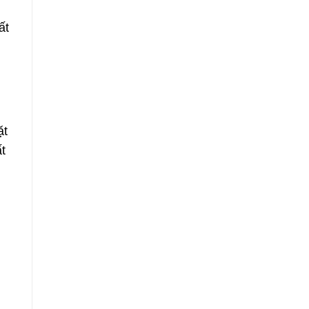
ất
ặt
t