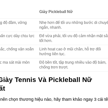
Giày Pickleball Nữ
g độ đầm, vững
Nhẹ hơn để tối ưu những bước di chuy
ngắn, nhanh.
ấn cực dày chịu lực
Đế vừa phải, tối ưu độ cảm nhận mặt s
tốt hơn.
hắc, chống vặn xoắn
Linh hoạt cao ở mũi chân, hỗ trợ đổi
hướng liên tục.
ực ma sát mài mòn
Độ bền tốt, tập trung nhiều vào độ bám,
chống trơn trượt.
iày Tennis Và Pickleball Nữ
ất
nên chọn thương hiệu nào, hãy tham khảo ngay 3 cái t