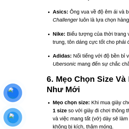
Asics:
Ông vua về độ êm ái và 
Challenger
luôn là lựa chọn hàn
Nike:
Biểu tượng của thời trang 
trung, tôn dáng cực tốt cho phái 
Adidas:
Nổi tiếng với độ bền bỉ 
Ubersonic
mang đến sự chắc chắ
6. Mẹo Chọn Size Và
Như Mới
Mẹo chọn size:
Khi mua giày chơ
1 size
so với giày đi chơi thông
và việc mang tất (vớ) dày sẽ làm
không bị kích, thâm móng.