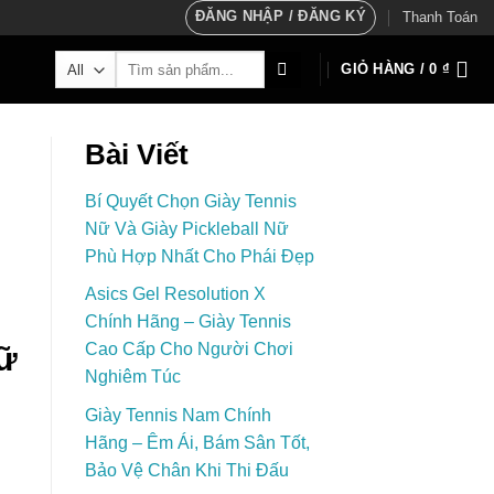
ĐĂNG NHẬP / ĐĂNG KÝ
Thanh Toán
Tìm
GIỎ HÀNG /
0
₫
kiếm:
Bài Viết
Bí Quyết Chọn Giày Tennis
Nữ Và Giày Pickleball Nữ
Phù Hợp Nhất Cho Phái Đẹp
Asics Gel Resolution X
Chính Hãng – Giày Tennis
Cao Cấp Cho Người Chơi
Nữ
Nghiêm Túc
Giày Tennis Nam Chính
Hãng – Êm Ái, Bám Sân Tốt,
Bảo Vệ Chân Khi Thi Đấu