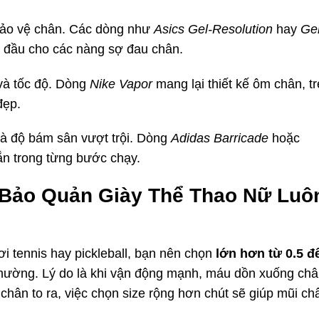
bảo vệ chân. Các dòng như
Asics Gel-Resolution
hay
Gel
g đầu cho các nàng sợ đau chân.
và tốc độ. Dòng
Nike Vapor
mang lại thiết kế ôm chân, tr
đẹp.
và độ bám sân vượt trội. Dòng
Adidas Barricade
hoặc
n trong từng bước chạy.
 Bảo Quản Giày Thể Thao Nữ Luô
i tennis hay pickleball, bạn nên chọn
lớn hơn từ 0.5 đ
 thường. Lý do là khi vận động mạnh, máu dồn xuống ch
 chân to ra, việc chọn size rộng hơn chút sẽ giúp mũi ch