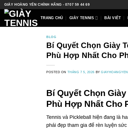
Skip
GIÀY HOÀNG YẾN CHÍNH HÃNG - 0707 59 44 69
to
content
TRANG CHỦ
GIÀY TENNIS
BÀI VIẾT
BLOG
Bí Quyết Chọn Giày T
Phù Hợp Nhất Cho Ph
POSTED ON
THÁNG 7 5, 2026
BY
GIAYHOANGYEN
Bí Quyết Chọn Giày 
Phù Hợp Nhất Cho 
Tennis và Pickleball hiện đang là h
phái đẹp tham gia để rèn luyện sức 