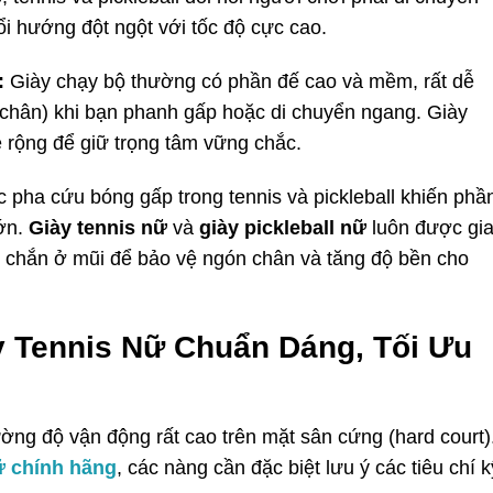
đổi hướng đột ngột với tốc độ cực cao.
:
Giày chạy bộ thường có phần đế cao và mềm, rất dễ
cổ chân) khi bạn phanh gấp hoặc di chuyển ngang. Giày
 rộng để giữ trọng tâm vững chắc.
 pha cứu bóng gấp trong tennis và pickleball khiến phầ
lớn.
Giày tennis nữ
và
giày pickleball nữ
luôn được gi
 chắn ở mũi để bảo vệ ngón chân và tăng độ bền cho
y Tennis Nữ Chuẩn Dáng, Tối Ưu
ường độ vận động rất cao trên mặt sân cứng (hard court)
ữ chính hãng
, các nàng cần đặc biệt lưu ý các tiêu chí k