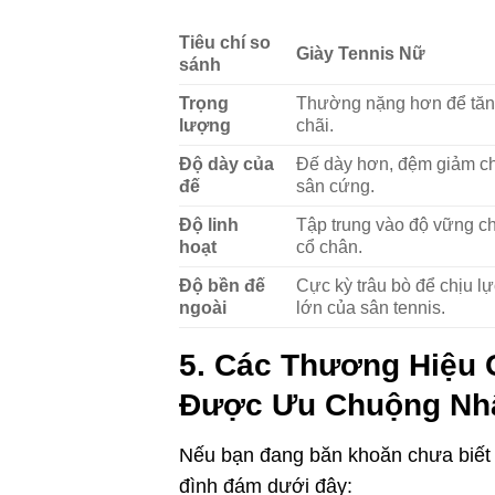
Tiêu chí so
Giày Tennis Nữ
sánh
Trọng
Thường nặng hơn để tăn
lượng
chãi.
Độ dày của
Đế dày hơn, đệm giảm ch
đế
sân cứng.
Độ linh
Tập trung vào độ vững c
hoạt
cổ chân.
Độ bền đế
Cực kỳ trâu bò để chịu l
ngoài
lớn của sân tennis.
5. Các Thương Hiệu G
Được Ưu Chuộng Nh
Nếu bạn đang băn khoăn chưa biết 
đình đám dưới đây: