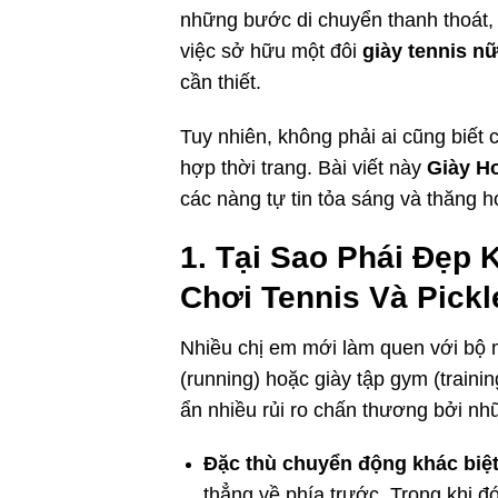
những bước di chuyển thanh thoát, 
việc sở hữu một đôi
giày tennis n
cần thiết.
Tuy nhiên, không phải ai cũng biết
hợp thời trang. Bài viết này
Giày H
các nàng tự tin tỏa sáng và thăng h
1. Tại Sao Phái Đẹp
Chơi Tennis Và Pickl
Nhiều chị em mới làm quen với bộ 
(running) hoặc giày tập gym (traini
ẩn nhiều rủi ro chấn thương bởi nh
Đặc thù chuyển động khác biệt
thẳng về phía trước. Trong khi đó