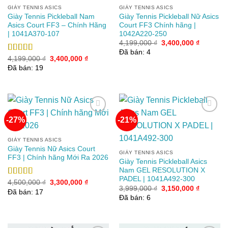
GIÀY TENNIS ASICS
GIÀY TENNIS ASICS
Giày Tennis Pickleball Nam
Giày Tennis Pickleball Nữ Asics
Asics Court FF3 – Chính Hãng
Court FF3 Chính hãng |
| 1041A370-107
1042A220-250
Giá
Giá
4,199,000
₫
3,400,000
₫
gốc
hiện
Đã bán: 4
là:
tại
Giá
Giá
Được xếp
4,199,000
₫
3,400,000
₫
4,199,000 ₫.
là:
gốc
hiện
hạng
4.75
5
Đã bán: 19
3,400,00
là:
tại
sao
4,199,000 ₫.
là:
3,400,000 ₫.
-27%
-21%
Add to
Add to
GIÀY TENNIS ASICS
wishlist
wishlist
Giày Tennis Nữ Asics Court
GIÀY TENNIS ASICS
FF3 | Chính hãng Mới Ra 2026
Giày Tennis Pickleball Asics
Nam GEL RESOLUTION X
PADEL | 1041A492-300
Giá
Giá
Được xếp
4,500,000
₫
3,300,000
₫
Giá
Giá
3,999,000
₫
3,150,000
₫
gốc
hiện
hạng
4.00
Đã bán: 17
gốc
hiện
là:
tại
Đã bán: 6
5 sao
là:
tại
4,500,000 ₫.
là:
3,999,000 ₫.
là:
3,300,000 ₫.
3,150,00