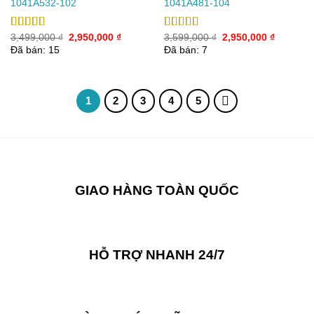
1041A532-102
1041A481-104
Giá
Giá
Giá
Giá
Được xếp
3,499,000
₫
2,950,000
₫
Được xếp
3,599,000
₫
2,950,000
₫
gốc
hiện
gốc
hiện
hạng
5.00
5
hạng
4.50
Đã bán: 15
Đã bán: 7
là:
tại
là:
tại
sao
5 sao
3,499,000 ₫.
là:
3,599,000 ₫.
là:
2,950,000 ₫.
2,950,00
1
2
3
4
5
GIAO HÀNG TOÀN QUỐC
HỖ TRỢ NHANH 24/7