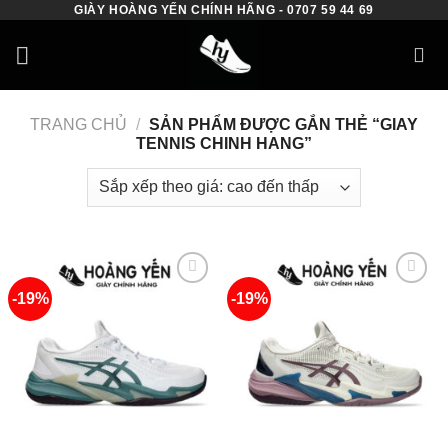
GIÀY HOÀNG YẾN CHÍNH HÃNG - 0707 59 44 69
Skip
to
content
TRANG CHỦ
/
SẢN PHẨM ĐƯỢC GẮN THẺ “GIAY
TENNIS CHINH HANG”
-19%
-19%
Add to
Add to
wishlist
wishlist