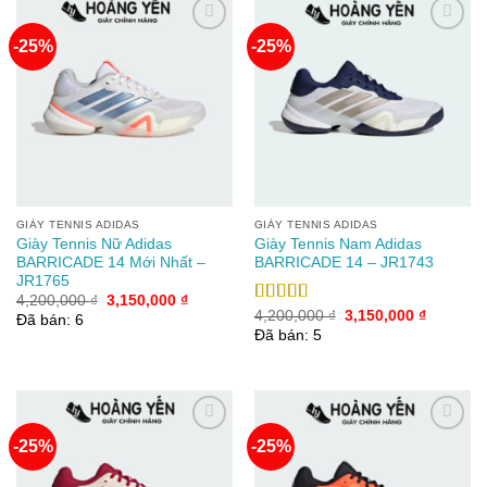
-25%
-25%
Add to
Add to
wishlist
wishlist
GIÀY TENNIS ADIDAS
GIÀY TENNIS ADIDAS
Giày Tennis Nữ Adidas
Giày Tennis Nam Adidas
BARRICADE 14 Mới Nhất –
BARRICADE 14 – JR1743
JR1765
Giá
Giá
4,200,000
₫
3,150,000
₫
gốc
hiện
Giá
Giá
Được xếp
4,200,000
₫
3,150,000
₫
Đã bán: 6
là:
tại
gốc
hiện
hạng
5.00
5
Đã bán: 5
4,200,000 ₫.
là:
là:
tại
sao
3,150,000 ₫.
4,200,000 ₫.
là:
3,150,00
-25%
-25%
Add to
Add to