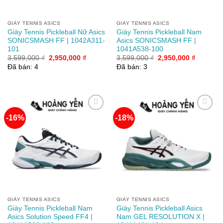
GIÀY TENNIS ASICS
GIÀY TENNIS ASICS
Giày Tennis Pickleball Nữ Asics
Giày Tennis Pickleball Nam
SONICSMASH FF | 1042A311-
Asics SONICSMASH FF |
101
1041A538-100
Giá
Giá
Giá
Giá
3,599,000
₫
2,950,000
₫
3,599,000
₫
2,950,000
₫
gốc
hiện
gốc
hiện
Đã bán: 4
Đã bán: 3
là:
tại
là:
tại
3,599,000 ₫.
là:
3,599,000 ₫.
là:
2,950,000 ₫.
2,950,00
-16%
-18%
Add to
Add to
wishlist
wishlist
GIÀY TENNIS ASICS
GIÀY TENNIS ASICS
Giày Tennis Pickleball Nam
Giày Tennis Pickleball Asics
Asics Solution Speed FF4 |
Nam GEL RESOLUTION X |