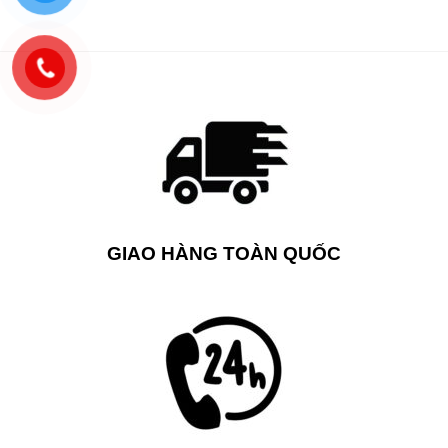
2,950,000 ₫.
2,300,00
00 ₫.
GIAO HÀNG TOÀN QUỐC