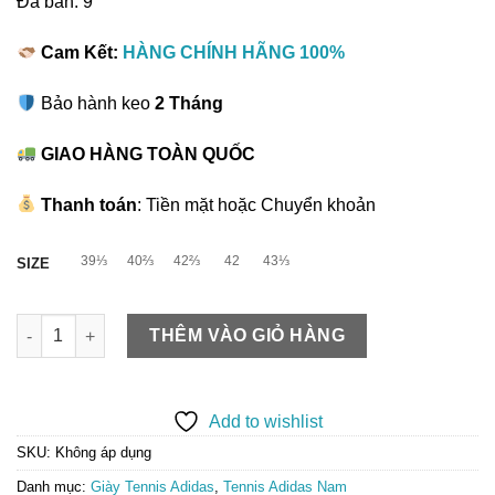
Đã bán: 9
là:
tại
4,200,000 ₫.
là:
Cam Kết:
HÀNG CHÍNH HÃNG 100%
3,150,000 ₫.
Bảo hành keo
2 Tháng
GIAO HÀNG TOÀN QUỐC
Thanh toán
: Tiền mặt hoặc Chuyển khoản
39⅓
40⅔
42⅔
42
43⅓
SIZE
Giày Tennis Nam Adidas BARRICADE 14 - JS2561 số lượng
THÊM VÀO GIỎ HÀNG
Add to wishlist
SKU:
Không áp dụng
Danh mục:
Giày Tennis Adidas
,
Tennis Adidas Nam