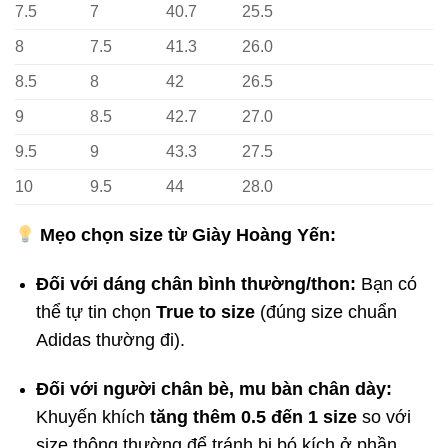
7.5
7
40.7
25.5
8
7.5
41.3
26.0
8.5
8
42
26.5
9
8.5
42.7
27.0
9.5
9
43.3
27.5
10
9.5
44
28.0
Mẹo chọn size từ Giày Hoàng Yến:
Đối với dáng chân bình thường/thon:
Bạn có
thể tự tin chọn
True to size
(đúng size chuẩn
Adidas thường đi).
Đối với người chân bè, mu bàn chân dày:
Khuyến khích
tăng thêm 0.5 đến 1 size
so với
size thông thường để tránh bị bó kích ở phần