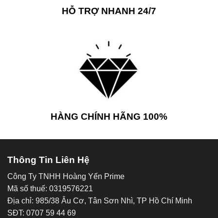
HỖ TRỢ NHANH 24/7
HÀNG CHÍNH HÃNG 100%
Thông Tin Liên Hệ
Công Ty TNHH Hoàng Yến Prime
Mã số thuế: 0319576221
Địa chỉ: 985/38 Âu Cơ, Tân Sơn Nhì, TP Hồ Chí Minh
SĐT: 0707 59 44 69