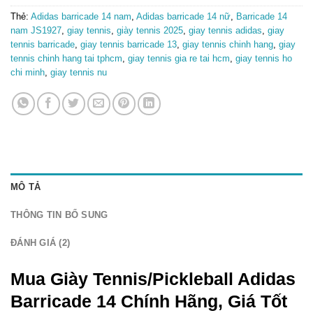
Thẻ:
Adidas barricade 14 nam
,
Adidas barricade 14 nữ
,
Barricade 14
nam JS1927
,
giay tennis
,
giày tennis 2025
,
giay tennis adidas
,
giay
tennis barricade
,
giay tennis barricade 13
,
giay tennis chinh hang
,
giay
tennis chinh hang tai tphcm
,
giay tennis gia re tai hcm
,
giay tennis ho
chi minh
,
giay tennis nu
MÔ TẢ
THÔNG TIN BỔ SUNG
ĐÁNH GIÁ (2)
Mua Giày Tennis/Pickleball Adidas
Barricade 14 Chính Hãng, Giá Tốt