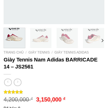
TRANG CHỦ
/
GIÀY TENNIS
/
GIÀY TENNIS ADIDAS
Giày Tennis Nam Adidas BARRICADE
14 – JS2561
5.00
2
trên 5
Giá
Giá
4,200,000
3,150,000
₫
₫
dựa trên
gốc
hiện
đánh giá