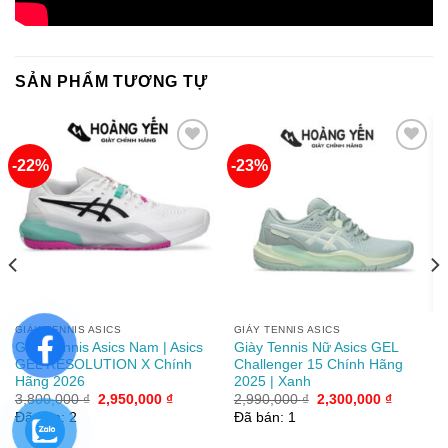
SẢN PHẨM TƯƠNG TỰ
-22%
-23%
Add to
Add to
wishlist
wishlist
GIÀY TENNIS ASICS
GIÀY TENNIS ASICS
Giày Tennis Asics Nam | Asics
Giày Tennis Nữ Asics GEL
GEL RESOLUTION X Chính
Challenger 15 Chính Hãng
Hãng 2026
2025 | Xanh
Giá
Giá
Giá
Giá
3,800,000
₫
2,950,000
₫
2,990,000
₫
2,300,000
₫
gốc
hiện
gốc
hiện
Đã bán: 2
Đã bán: 1
là:
tại
là:
tại
3,800,000 ₫.
là:
2,990,000 ₫.
là: