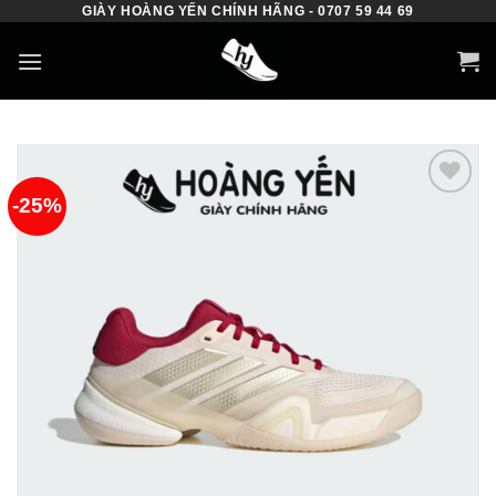
GIÀY HOÀNG YẾN CHÍNH HÃNG - 0707 59 44 69
Skip
to
content
-25%
Add to
wishlist