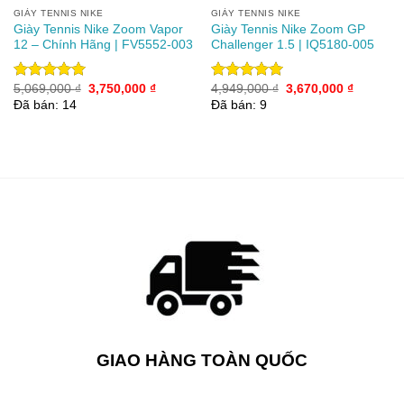
GIÀY TENNIS NIKE
GIÀY TENNIS NIKE
Giày Tennis Nike Zoom Vapor
Giày Tennis Nike Zoom GP
12 – Chính Hãng | FV5552-003
Challenger 1.5 | IQ5180-005
Giá
Giá
Giá
Giá
5,069,000
₫
3,750,000
₫
4,949,000
₫
3,670,000
₫
Được xếp
Được xếp
gốc
hiện
gốc
hiện
hạng
5.00
hạng
5.00
Đã bán: 14
Đã bán: 9
là:
tại
là:
tại
5 sao
5 sao
5,069,000 ₫.
là:
4,949,000 ₫.
là:
3,750,000 ₫.
3,670,00
GIAO HÀNG TOÀN QUỐC