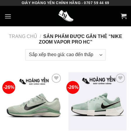
GIÀY HOÀNG YẾN CHÍNH HÃNG - 0707 59 44 69
Skip
to
content
TRANG CHỦ
/
SẢN PHẨM ĐƯỢC GẮN THẺ “NIKE
ZOOM VAPOR PRO HC”
-26%
-26%
Add to
Add to
wishlist
wishlist