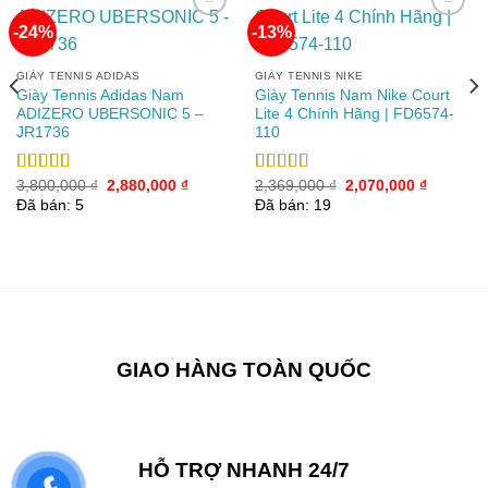
-24%
-13%
Add to
Add to
GIÀY TENNIS ADIDAS
GIÀY TENNIS NIKE
wishlist
wishlist
Giày Tennis Adidas Nam
Giày Tennis Nam Nike Court
ADIZERO UBERSONIC 5 –
Lite 4 Chính Hãng | FD6574-
JR1736
110
Giá
Giá
Giá
Giá
Được xếp
3,800,000
₫
2,880,000
₫
Được xếp
2,369,000
₫
2,070,000
₫
gốc
hiện
gốc
hiện
hạng
5.00
5
hạng
4.00
Đã bán: 5
Đã bán: 19
00 ₫.
là:
tại
là:
tại
sao
5 sao
3,800,000 ₫.
là:
2,369,000 ₫.
là:
2,880,000 ₫.
2,070,00
GIAO HÀNG TOÀN QUỐC
HỖ TRỢ NHANH 24/7