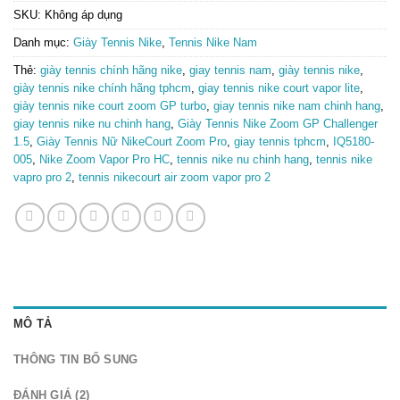
SKU:
Không áp dụng
Danh mục:
Giày Tennis Nike
,
Tennis Nike Nam
Thẻ:
giày tennis chính hãng nike
,
giay tennis nam
,
giày tennis nike
,
giày tennis nike chính hãng tphcm
,
giay tennis nike court vapor lite
,
giày tennis nike court zoom GP turbo
,
giay tennis nike nam chinh hang
,
giay tennis nike nu chinh hang
,
Giày Tennis Nike Zoom GP Challenger
1.5
,
Giày Tennis Nữ NikeCourt Zoom Pro
,
giay tennis tphcm
,
IQ5180-
005
,
Nike Zoom Vapor Pro HC
,
tennis nike nu chinh hang
,
tennis nike
vapro pro 2
,
tennis nikecourt air zoom vapor pro 2
MÔ TẢ
THÔNG TIN BỔ SUNG
ĐÁNH GIÁ (2)