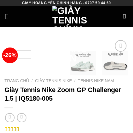
GIÀY HOÀNG YẾN CHÍNH HÃNG - 0707 59 44 69
Skip
to
content
-26%
Add to
wishlist
TRANG CHỦ
/
GIÀY TENNIS NIKE
/
TENNIS NIKE NAM
Giày Tennis Nike Zoom GP Challenger
1.5 | IQ5180-005