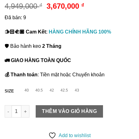
5.00
2
trên 5
Giá
Giá
4,949,000
3,670,000
₫
₫
dựa trên
gốc
hiện
đánh giá
Đã bán: 9
là:
tại
4,949,000 ₫.
là:
🫱🏻‍🫲🏾 Cam Kết:
HÀNG CHÍNH HÃNG 100%
3,670,000 ₫.
🛡️ Bảo hành keo
2 Tháng
🚛 GIAO HÀNG TOÀN QUỐC
💰 Thanh toán
: Tiền mặt hoặc Chuyển khoản
40
40.5
42
42.5
43
SIZE
Giày Tennis Nike Zoom GP Challenger 1.5 | IQ5180-005 số lượn
THÊM VÀO GIỎ HÀNG
Add to wishlist