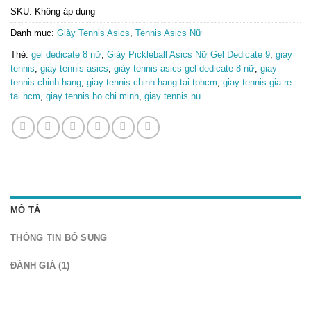
SKU:
Không áp dụng
Danh mục:
Giày Tennis Asics
,
Tennis Asics Nữ
Thẻ:
gel dedicate 8 nữ
,
Giày Pickleball Asics Nữ Gel Dedicate 9
,
giay
tennis
,
giay tennis asics
,
giày tennis asics gel dedicate 8 nữ
,
giay
tennis chinh hang
,
giay tennis chinh hang tai tphcm
,
giay tennis gia re
tai hcm
,
giay tennis ho chi minh
,
giay tennis nu
MÔ TẢ
THÔNG TIN BỔ SUNG
ĐÁNH GIÁ (1)