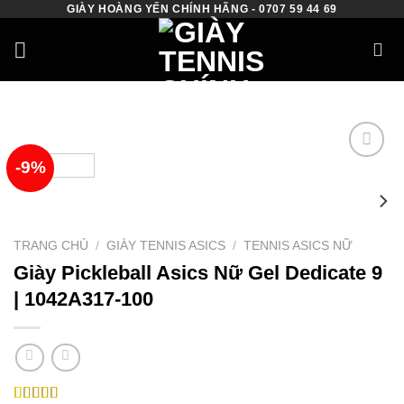
GIÀY HOÀNG YẾN CHÍNH HÃNG - 0707 59 44 69
Skip
to
content
-9%
Add to
wishlist
TRANG CHỦ
/
GIÀY TENNIS ASICS
/
TENNIS ASICS NỮ
Giày Pickleball Asics Nữ Gel Dedicate 9
| 1042A317-100