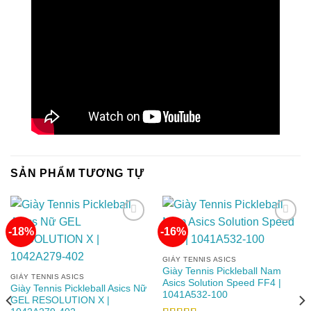
SẢN PHẨM TƯƠNG TỰ
-18%
-16%
Add to
Add to
GIÀY TENNIS ASICS
wishlist
wishlist
Giày Tennis Pickleball Nam
GIÀY TENNIS ASICS
Asics Solution Speed FF4 |
Giày Tennis Pickleball Asics Nữ
1041A532-100
GEL RESOLUTION X |