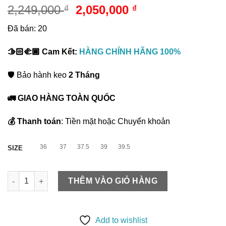
5.00
1
trên 5
Giá
Giá
2,249,000
2,050,000
₫
₫
dựa trên
gốc
hiện
đánh giá
Đã bán: 20
là:
tại
2,249,000 ₫.
là:
🫱🏻‍🫲🏾 Cam Kết:
HÀNG CHÍNH HÃNG 100%
2,050,000 ₫.
🛡️ Bảo hành keo
2 Tháng
🚛 GIAO HÀNG TOÀN QUỐC
💰 Thanh toán
: Tiền mặt hoặc Chuyển khoản
36
37
37.5
39
39.5
SIZE
Giày Pickleball Asics Nữ Gel Dedicate 9 | 1042A317-100 số lượ
THÊM VÀO GIỎ HÀNG
Add to wishlist