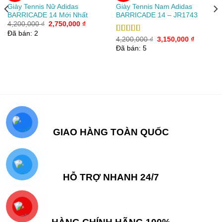
Giày Tennis Nữ Adidas
Giày Tennis Nam Adidas
Add to
Add to
BARRICADE 14 Mới Nhất
BARRICADE 14 – JR1743
wishlist
wishlist
Giá
Giá
4,200,000
₫
2,750,000
₫
gốc
hiện
Đã bán: 2
là:
tại
Giá
Giá
Được xếp
4,200,000
₫
3,150,000
₫
4,200,000 ₫.
là:
gốc
hiện
hạng
5.00
5
Đã bán: 5
2,750,000 ₫.
là:
tại
sao
4,200,000 ₫.
là:
00 ₫.
3,150,00
GIAO HÀNG TOÀN QUỐC
HỖ TRỢ NHANH 24/7