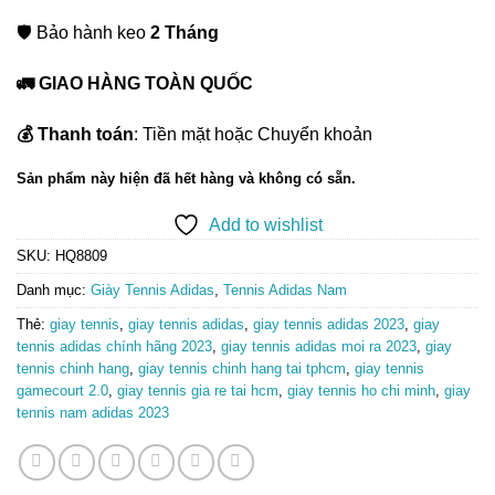
🛡️ Bảo hành keo
2 Tháng
🚛 GIAO HÀNG TOÀN QUỐC
💰 Thanh toán
: Tiền mặt hoặc Chuyển khoản
Sản phẩm này hiện đã hết hàng và không có sẵn.
Add to wishlist
SKU:
HQ8809
Danh mục:
Giày Tennis Adidas
,
Tennis Adidas Nam
Thẻ:
giay tennis
,
giay tennis adidas
,
giay tennis adidas 2023
,
giay
tennis adidas chính hãng 2023
,
giay tennis adidas moi ra 2023
,
giay
tennis chinh hang
,
giay tennis chinh hang tai tphcm
,
giay tennis
gamecourt 2.0
,
giay tennis gia re tai hcm
,
giay tennis ho chi minh
,
giay
tennis nam adidas 2023