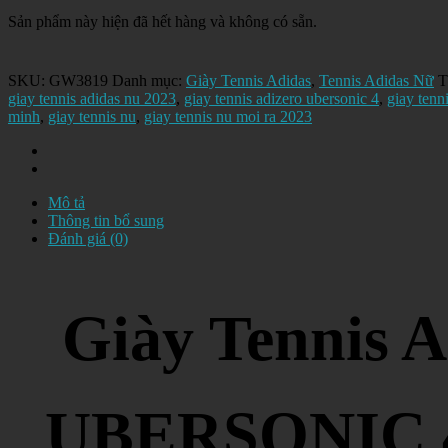
Sản phẩm này hiện đã hết hàng và không có sẵn.
SKU:
GW3819
Danh mục:
Giày Tennis Adidas
,
Tennis Adidas Nữ
T
giay tennis adidas nu 2023
,
giay tennis adizero ubersonic 4
,
giay tenn
minh
,
giay tennis nu
,
giay tennis nu moi ra 2023
Mô tả
Thông tin bổ sung
Đánh giá (0)
Giày Tennis
UBERSONIC 4 