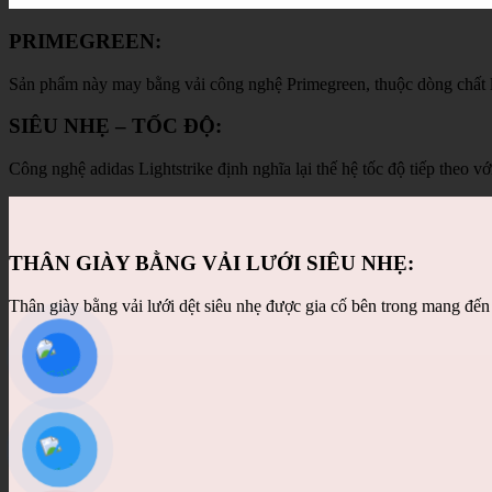
PRIMEGREEN:
Sản phẩm này may bằng vải công nghệ Primegreen, thuộc dòng chất li
SIÊU NHẸ – TỐC ĐỘ:
Công nghệ adidas Lightstrike định nghĩa lại thế hệ tốc độ tiếp theo vớ
THÂN GIÀY BẰNG VẢI LƯỚI SIÊU NHẸ:
Thân giày bằng vải lưới dệt siêu nhẹ được gia cố bên trong mang đến