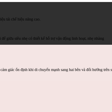
ệu tái chế hiệu năng cao.
i đế giữa siêu nhẹ có thiết kế hỗ trợ vận động linh hoạt, nhẹ nhàng
 cảm giác ổn định khi di chuyển mạnh sang hai bên và đổi hướng trên s