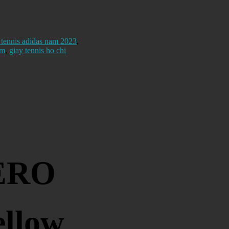
 tennis adidas nam 2023
,
cm
,
giay tennis ho chi
ZERO
llow