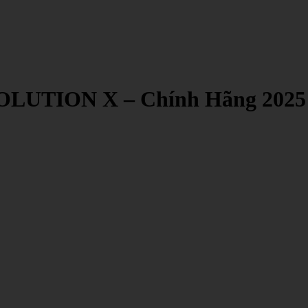
SOLUTION X – Chính Hãng 2025 