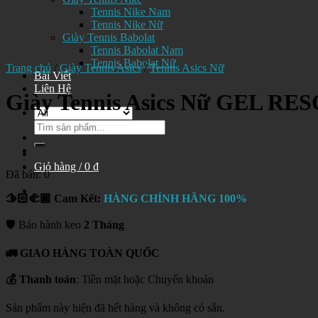
Tennis Nike Nam
Tennis Nike Nữ
Giày Tennis Babolat
Tennis Babolat Nam
Tennis Babolat Nữ
Trang chủ
/
Giày Tennis Asics
/
Tennis Asics Nữ
Bài Viết
Liên Hệ
Giày Tennis Asics Nữ GEL RE
Tìm
kiếm:
Giỏ hàng /
0
₫
Đã bán: 0
🫱🏻‍🫲🏾 Cam Kết:
HÀNG CHÍNH HÃNG 100%
🛡️ Bảo hành keo
2 Tháng
🚛 GIAO HÀNG TOÀN QUỐC
💰 Thanh toán
: Tiền mặt hoặc Chuyển khoản
Sản phẩm này hiện đã hết hàng và không có sẵn.