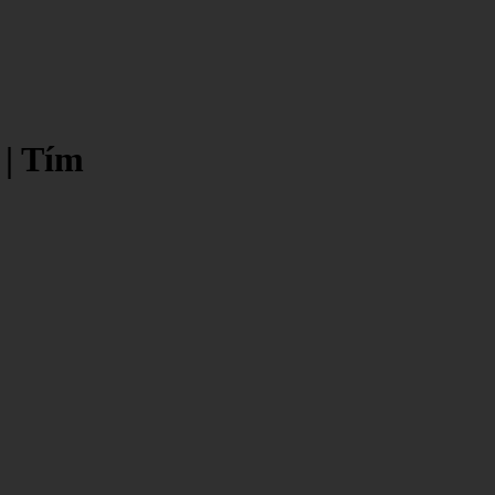
| Tím