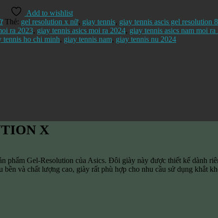
Add to wishlist
ữ
Thẻ:
gel resolution x nữ
,
giay tennis
,
giay tennis ascis gel resolution 8
moi ra 2023
,
giay tennis asics moi ra 2024
,
giay tennis asics nam moi ra
y tennis ho chi minh
,
giay tennis nam
,
giay tennis nu 2024
UTION X
n phẩm Gel-Resolution của Asics. Đôi giày này được thiết kế dành ri
ệu bền và chất lượng cao, giày rất phù hợp cho nhu cầu sử dụng khắt kh