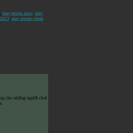
,
giay tennis asics
,
giay
 2023
,
giay tennis chinh
êng cho những người chơi
e.