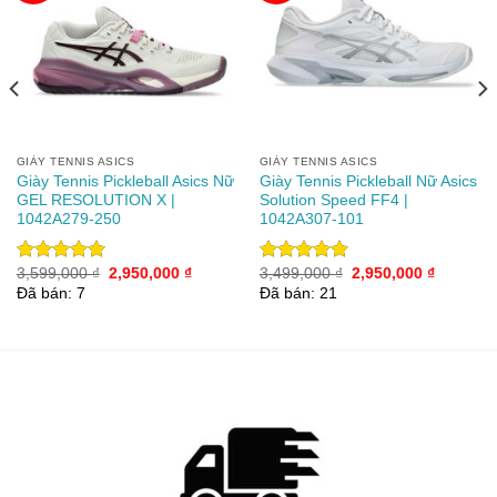
Add to
Add to
wishlist
wishlist
GIÀY TENNIS ASICS
GIÀY TENNIS ASICS
Giày Tennis Pickleball Asics Nữ
Giày Tennis Pickleball Nữ Asics
GEL RESOLUTION X |
Solution Speed FF4 |
1042A279-250
1042A307-101
Giá
Giá
Giá
Giá
3,599,000
₫
2,950,000
₫
3,499,000
₫
2,950,000
₫
Được xếp
Được xếp
gốc
hiện
gốc
hiện
hạng
5.00
hạng
5.00
Đã bán: 7
Đã bán: 21
00 ₫.
là:
tại
là:
tại
5 sao
5 sao
3,599,000 ₫.
là:
3,499,000 ₫.
là:
2,950,000 ₫.
2,950,00