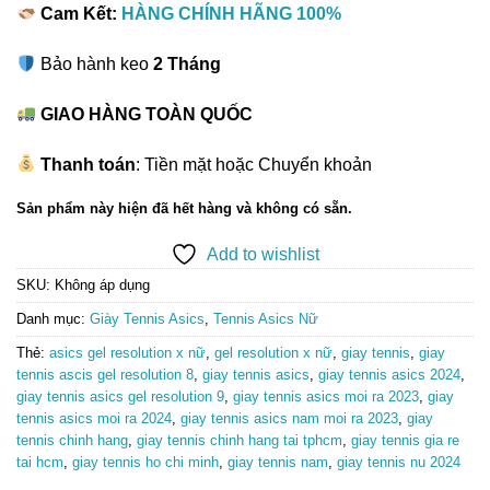
Cam Kết:
HÀNG CHÍNH HÃNG 100%
Bảo hành keo
2 Tháng
GIAO HÀNG TOÀN QUỐC
Thanh toán
: Tiền mặt hoặc Chuyển khoản
Sản phẩm này hiện đã hết hàng và không có sẵn.
Add to wishlist
SKU:
Không áp dụng
Danh mục:
Giày Tennis Asics
,
Tennis Asics Nữ
Thẻ:
asics gel resolution x nữ
,
gel resolution x nữ
,
giay tennis
,
giay
tennis ascis gel resolution 8
,
giay tennis asics
,
giay tennis asics 2024
,
giay tennis asics gel resolution 9
,
giay tennis asics moi ra 2023
,
giay
tennis asics moi ra 2024
,
giay tennis asics nam moi ra 2023
,
giay
tennis chinh hang
,
giay tennis chinh hang tai tphcm
,
giay tennis gia re
tai hcm
,
giay tennis ho chi minh
,
giay tennis nam
,
giay tennis nu 2024