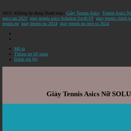
SKU:
Không áp dụng
Danh mục:
Giày Tennis Asics
,
Tennis Asics N
asics nu 2023
,
giay tennis asics Solution Swift FF
,
giay tennis chinh 
tennis nu
,
giay tennis nu 2024
,
giay tennis nu moi ra 2024
Mô tả
Thông tin bổ sung
Đánh giá (0)
Giày Tennis Asics Nữ SOL