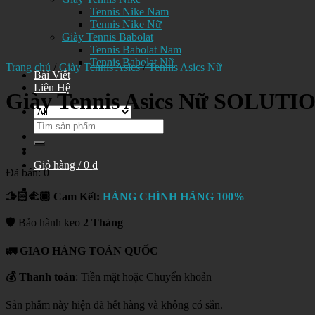
Tennis Nike Nam
Tennis Nike Nữ
Giày Tennis Babolat
Tennis Babolat Nam
Tennis Babolat Nữ
Trang chủ
/
Giày Tennis Asics
/
Tennis Asics Nữ
Bài Viết
Liên Hệ
Giày Tennis Asics Nữ SOLUTI
Tìm
kiếm:
Giỏ hàng /
0
₫
Đã bán: 0
🫱🏻‍🫲🏾 Cam Kết:
HÀNG CHÍNH HÃNG 100%
🛡️ Bảo hành keo
2 Tháng
🚛 GIAO HÀNG TOÀN QUỐC
💰 Thanh toán
: Tiền mặt hoặc Chuyển khoản
Sản phẩm này hiện đã hết hàng và không có sẵn.