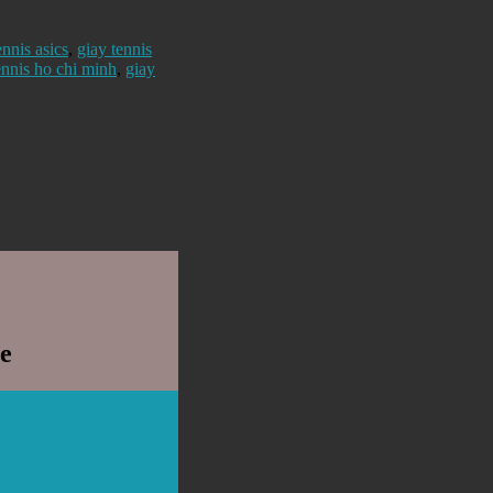
ennis asics
,
giay tennis
ennis ho chi minh
,
giay
e