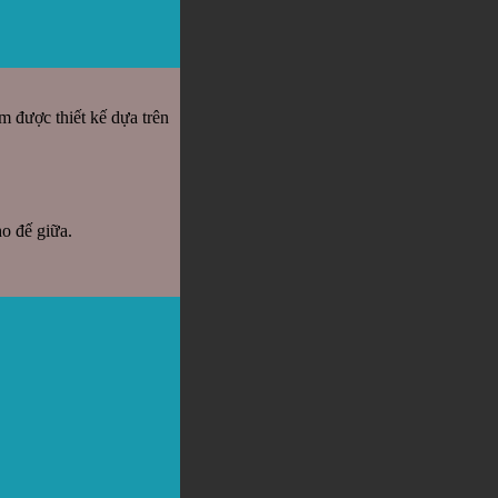
 được thiết kế dựa trên
o đế giữa.