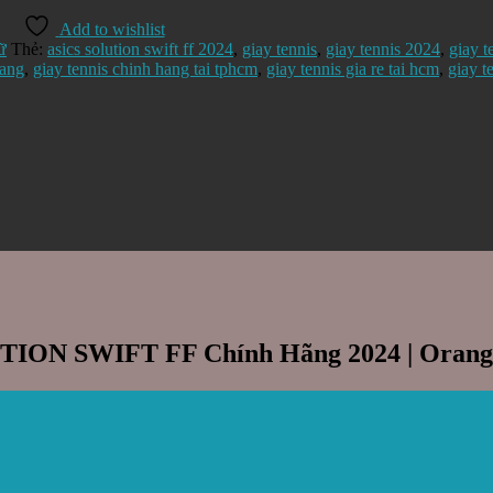
Add to wishlist
ữ
Thẻ:
asics solution swift ff 2024
,
giay tennis
,
giay tennis 2024
,
giay t
hang
,
giay tennis chinh hang tai tphcm
,
giay tennis gia re tai hcm
,
giay t
UTION SWIFT FF Chính Hãng 2024 | Orang