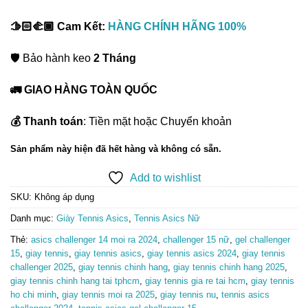
🫱🏻‍🫲🏾 Cam Kết:
HÀNG CHÍNH HÃNG 100%
🛡️ Bảo hành keo
2 Tháng
🚛 GIAO HÀNG TOÀN QUỐC
💰 Thanh toán
: Tiền mặt hoặc Chuyển khoản
Sản phẩm này hiện đã hết hàng và không có sẵn.
Add to wishlist
SKU:
Không áp dụng
Danh mục:
Giày Tennis Asics
,
Tennis Asics Nữ
Thẻ:
asics challenger 14 moi ra 2024
,
challenger 15 nữ
,
gel challenger
15
,
giay tennis
,
giay tennis asics
,
giay tennis asics 2024
,
giay tennis
challenger 2025
,
giay tennis chinh hang
,
giay tennis chinh hang 2025
,
giay tennis chinh hang tai tphcm
,
giay tennis gia re tai hcm
,
giay tennis
ho chi minh
,
giay tennis moi ra 2025
,
giay tennis nu
,
tennis asics