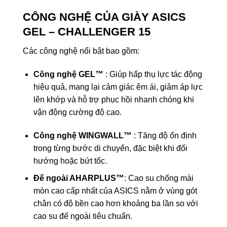
CÔNG NGHỆ CỦA GIÀY ASICS
GEL – CHALLENGER 15
Các công nghệ nổi bật bao gồm:
Công nghệ GEL™
: Giúp hấp thụ lực tác động
hiệu quả, mang lại cảm giác êm ái, giảm áp lực
lên khớp và hỗ trợ phục hồi nhanh chóng khi
vận động cường độ cao.
Công nghệ WINGWALL™
: Tăng độ ổn định
trong từng bước di chuyển, đặc biệt khi đổi
hướng hoặc bứt tốc.
Đế ngoài AHARPLUS™
: Cao su chống mài
mòn cao cấp nhất của ASICS nằm ở vùng gót
chân có độ bền cao hơn khoảng ba lần so với
cao su đế ngoài tiêu chuẩn.