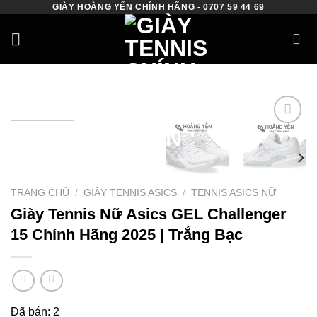
GIÀY HOÀNG YẾN CHÍNH HÃNG - 0707 59 44 69
Skip
to
content
Add to
wishlist
TRANG CHỦ
/
GIÀY TENNIS ASICS
/
TENNIS ASICS NỮ
Giày Tennis Nữ Asics GEL Challenger
15 Chính Hãng 2025 | Trắng Bạc
Đã bán: 2