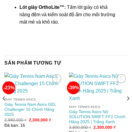
Lót giày OrthoLite™:
Tấm lót giày có khả
năng đệm và kiểm soát độ ẩm cho môi trường
mát mẻ và khô ráo.
SẢN PHẨM TƯƠNG TỰ
-23%
-39%
Add to
Add to
GIÀY TENNIS ASICS
wishlist
wishlist
Giày Tennis Nam Asics GEL
GIÀY TENNIS ASICS
Challenger 15 Chính Hãng
Giày Tennis Asics Nữ
2025
SOLUTION SWIFT FF2 Chính
Giá
Giá
2,990,000
₫
2,300,000
₫
Hãng 2025 | Trắng Xanh
gốc
hiện
Đã bán: 16
Giá
Giá
là:
tại
3,800,000
₫
2,300,000
₫
gốc
hiện
2,990,000 ₫.
là: