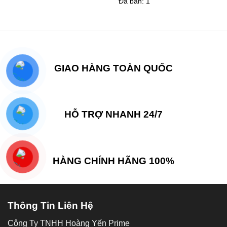
Đã bán: 1
là:
tại
00 ₫.
2,300,000 ₫.
3,800,000 ₫.
là:
2,300,00
GIAO HÀNG TOÀN QUỐC
HỖ TRỢ NHANH 24/7
HÀNG CHÍNH HÃNG 100%
Thông Tin Liên Hệ
Công Ty TNHH Hoàng Yến Prime