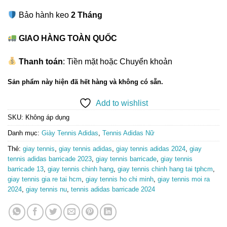
Bảo hành keo
2 Tháng
GIAO HÀNG TOÀN QUỐC
Thanh toán
: Tiền mặt hoặc Chuyển khoản
Sản phẩm này hiện đã hết hàng và không có sẵn.
Add to wishlist
SKU:
Không áp dụng
Danh mục:
Giày Tennis Adidas
,
Tennis Adidas Nữ
Thẻ:
giay tennis
,
giay tennis adidas
,
giay tennis adidas 2024
,
giay
tennis adidas barricade 2023
,
giay tennis barricade
,
giay tennis
barricade 13
,
giay tennis chinh hang
,
giay tennis chinh hang tai tphcm
,
giay tennis gia re tai hcm
,
giay tennis ho chi minh
,
giay tennis moi ra
2024
,
giay tennis nu
,
tennis adidas barricade 2024