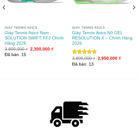
GIÀY TENNIS ASICS
GIÀY TENNIS ASICS
Giày Tennis Asics Nam
Giày Tennis Asics Nữ GEL
SOLUTION SWIFT FF2 Chính
RESOLUTION X – Chính Hãng
Hãng 2026
2026
Giá
Giá
3,800,000
₫
2,300,000
₫
gốc
hiện
Đã bán: 15
là:
tại
Giá
Giá
3,800,000
₫
2,950,000
₫
Được xếp
00 ₫.
3,800,000 ₫.
là:
gốc
hiện
hạng
5.00
Đã bán: 13
2,300,000 ₫.
là:
tại
5 sao
3,800,000 ₫.
là:
2,950,00