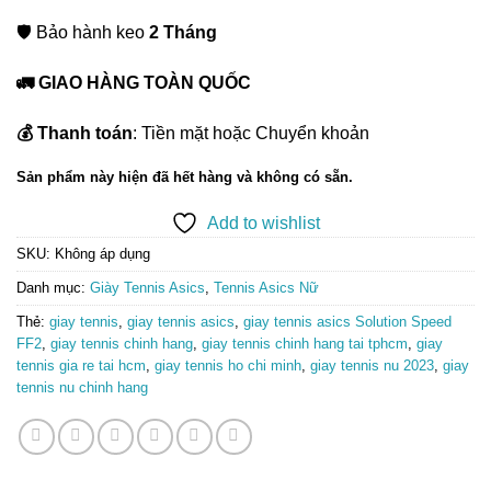
🛡️ Bảo hành keo
2 Tháng
🚛 GIAO HÀNG TOÀN QUỐC
💰 Thanh toán
: Tiền mặt hoặc Chuyển khoản
Sản phẩm này hiện đã hết hàng và không có sẵn.
Add to wishlist
SKU:
Không áp dụng
Danh mục:
Giày Tennis Asics
,
Tennis Asics Nữ
Thẻ:
giay tennis
,
giay tennis asics
,
giay tennis asics Solution Speed
FF2
,
giay tennis chinh hang
,
giay tennis chinh hang tai tphcm
,
giay
tennis gia re tai hcm
,
giay tennis ho chi minh
,
giay tennis nu 2023
,
giay
tennis nu chinh hang