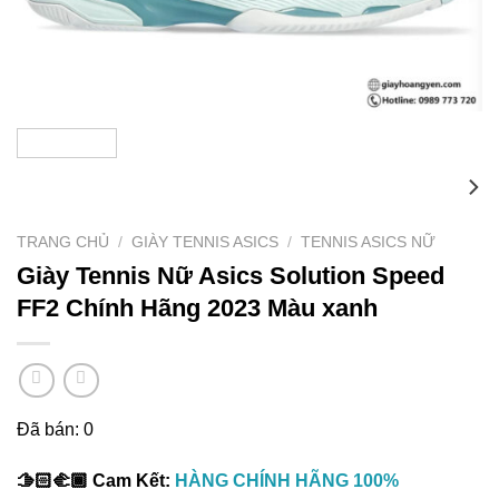
TRANG CHỦ
/
GIÀY TENNIS ASICS
/
TENNIS ASICS NỮ
Giày Tennis Nữ Asics Solution Speed
FF2 Chính Hãng 2023 Màu xanh
Đã bán: 0
🫱🏻‍🫲🏾 Cam Kết:
HÀNG CHÍNH HÃNG 100%