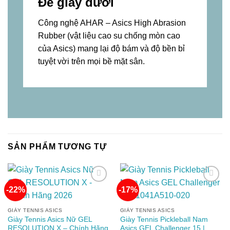
Đế giày dưới
Công nghệ AHAR – Asics High Abrasion
Rubber (vật liệu cao su chống mòn cao
của Asics) mang lại độ bám và độ bền bỉ
tuyệt vời trên mọi bề mặt sân.
SẢN PHẨM TƯƠNG TỰ
-22%
-17%
Add to
Add to
GIÀY TENNIS ASICS
GIÀY TENNIS ASICS
wishlist
wishlist
Giày Tennis Asics Nữ GEL
Giày Tennis Pickleball Nam
RESOLUTION X – Chính Hãng
Asics GEL Challenger 15 |