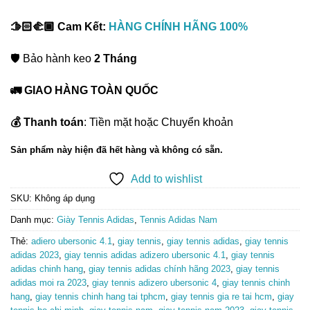
🫱🏻‍🫲🏾 Cam Kết:
HÀNG CHÍNH HÃNG 100%
🛡️ Bảo hành keo
2 Tháng
🚛 GIAO HÀNG TOÀN QUỐC
💰 Thanh toán
: Tiền mặt hoặc Chuyển khoản
Sản phẩm này hiện đã hết hàng và không có sẵn.
Add to wishlist
SKU:
Không áp dụng
Danh mục:
Giày Tennis Adidas
,
Tennis Adidas Nam
Thẻ:
adiero ubersonic 4.1
,
giay tennis
,
giay tennis adidas
,
giay tennis
adidas 2023
,
giay tennis adidas adizero ubersonic 4.1
,
giay tennis
adidas chinh hang
,
giay tennis adidas chính hãng 2023
,
giay tennis
adidas moi ra 2023
,
giay tennis adizero ubersonic 4
,
giay tennis chinh
hang
,
giay tennis chinh hang tai tphcm
,
giay tennis gia re tai hcm
,
giay