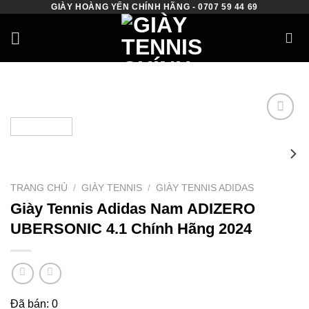
GIÀY HOÀNG YẾN CHÍNH HÃNG - 0707 59 44 69
Skip
to
content
Add to
wishlist
TRANG CHỦ
/
GIÀY TENNIS
/
GIÀY TENNIS ADIDAS
Giày Tennis Adidas Nam ADIZERO
UBERSONIC 4.1 Chính Hãng 2024
Đã bán: 0