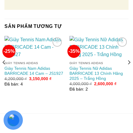
SẢN PHẨM TƯƠNG TỰ
-25%
-35%
Add to
Add to
GIÀY TENNIS ADIDAS
GIÀY TENNIS ADIDAS
wishlist
wishlist
Giày Tennis Nam Adidas
Giày Tennis Nữ Adidas
BARRICADE 14 Cam – JS1927
BARRICADE 13 Chính Hãng
2025 – Trắng Hồng
Giá
Giá
4,200,000
₫
3,150,000
₫
gốc
hiện
Giá
Giá
4,000,000
₫
2,600,000
₫
Đã bán: 4
là:
tại
gốc
hiện
Đã bán: 2
4,200,000 ₫.
là:
là:
tại
3,150,000 ₫.
4,000,000 ₫.
là:
2,600,00
00 ₫.