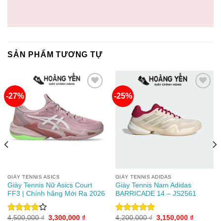
SẢN PHẨM TƯƠNG TỰ
-27%
-25%
Add to
Add to
wishlist
wishlist
GIÀY TENNIS ASICS
GIÀY TENNIS ADIDAS
Giày Tennis Nữ Asics Court
Giày Tennis Nam Adidas
FF3 | Chính hãng Mới Ra 2026
BARRICADE 14 – JS2561
Giá
Giá
Giá
Giá
4,500,000
₫
3,300,000
₫
4,200,000
₫
3,150,000
₫
Được
Được xếp