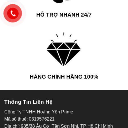
HỖ TRỢ NHANH 24/7
HÀNG CHÍNH HÃNG 100%
Thông Tin Liên Hệ
Công Ty TNHH Hoàng Yến Prime
Mã số thuế: 0319576221
Địa chỉ: 985/38 Âu Cơ, Tân Sơn Nhì, TP Hồ Chí Minh