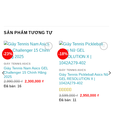
SẢN PHẨM TƯƠNG TỰ
-23%
-18%
Add to
Add to
GIÀY TENNIS ASICS
wishlist
wishlist
Giày Tennis Nam Asics GEL
GIÀY TENNIS ASICS
Challenger 15 Chính Hãng
Giày Tennis Pickleball Asics Nữ
2025
GEL RESOLUTION X |
Giá
Giá
2,990,000
₫
2,300,000
₫
1042A279-402
gốc
hiện
Đã bán: 16
là:
tại
2,990,000 ₫.
là:
2,300,000 ₫.
Giá
Giá
Được xếp
3,599,000
₫
2,950,000
₫
gốc
hiện
hạng
5.00
5
Đã bán: 11
00 ₫.
là:
tại
sao
3,599,000 ₫.
là:
2,950,00