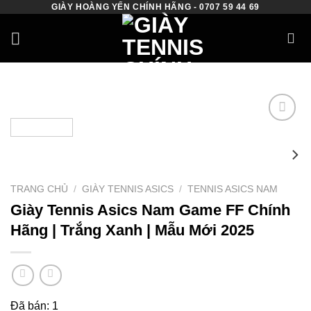
GIÀY HOÀNG YẾN CHÍNH HÃNG - 0707 59 44 69
Skip
to
content
Add to
wishlist
TRANG CHỦ
/
GIÀY TENNIS ASICS
/
TENNIS ASICS NAM
Giày Tennis Asics Nam Game FF Chính
Hãng | Trắng Xanh | Mẫu Mới 2025
Đã bán: 1