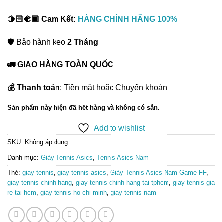
🫱🏻‍🫲🏾 Cam Kết:
HÀNG CHÍNH HÃNG 100%
🛡️ Bảo hành keo
2 Tháng
🚛 GIAO HÀNG TOÀN QUỐC
💰 Thanh toán
: Tiền mặt hoặc Chuyển khoản
Sản phẩm này hiện đã hết hàng và không có sẵn.
Add to wishlist
SKU:
Không áp dụng
Danh mục:
Giày Tennis Asics
,
Tennis Asics Nam
Thẻ:
giay tennis
,
giay tennis asics
,
Giày Tennis Asics Nam Game FF
,
giay tennis chinh hang
,
giay tennis chinh hang tai tphcm
,
giay tennis gia
re tai hcm
,
giay tennis ho chi minh
,
giay tennis nam