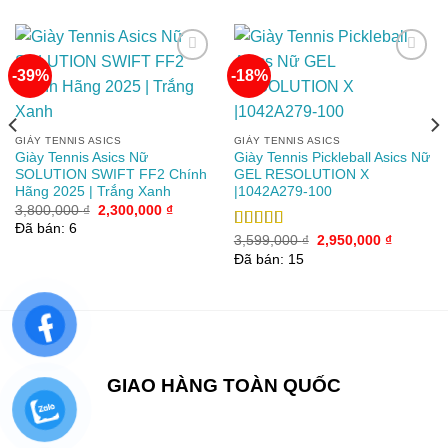
-39%
-18%
Add to
Add to
wishlist
wishlist
GIÀY TENNIS ASICS
GIÀY TENNIS ASICS
Giày Tennis Asics Nữ
Giày Tennis Pickleball Asics Nữ
SOLUTION SWIFT FF2 Chính
GEL RESOLUTION X
Hãng 2025 | Trắng Xanh
|1042A279-100
Giá
Giá
3,800,000
₫
2,300,000
₫
gốc
hiện
Đã bán: 6
là:
tại
00 ₫.
Giá
Giá
Được xếp
3,599,000
₫
2,950,000
₫
3,800,000 ₫.
là:
gốc
hiện
hạng
5.00
5
Đã bán: 15
2,300,000 ₫.
là:
tại
sao
3,599,000 ₫.
là:
2,950,00
GIAO HÀNG TOÀN QUỐC