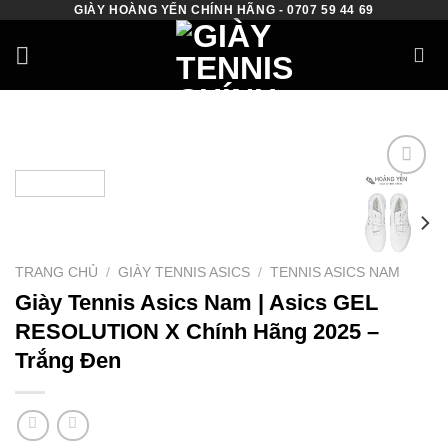
GIÀY HOÀNG YẾN CHÍNH HÃNG - 0707 59 44 69
Skip
to
content
Add to
wishlist
TRANG CHỦ
/
GIÀY TENNIS ASICS
/
TENNIS ASICS NAM
Giày Tennis Asics Nam | Asics GEL
RESOLUTION X Chính Hãng 2025 –
Trắng Đen