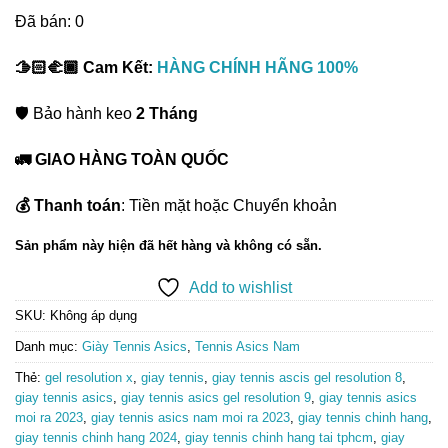
Đã bán: 0
🫱🏻‍🫲🏾 Cam Kết:
HÀNG CHÍNH HÃNG 100%
🛡️ Bảo hành keo
2 Tháng
🚛 GIAO HÀNG TOÀN QUỐC
💰 Thanh toán
: Tiền mặt hoặc Chuyển khoản
Sản phẩm này hiện đã hết hàng và không có sẵn.
Add to wishlist
SKU:
Không áp dụng
Danh mục:
Giày Tennis Asics
,
Tennis Asics Nam
Thẻ:
gel resolution x
,
giay tennis
,
giay tennis ascis gel resolution 8
,
giay tennis asics
,
giay tennis asics gel resolution 9
,
giay tennis asics
moi ra 2023
,
giay tennis asics nam moi ra 2023
,
giay tennis chinh hang
,
giay tennis chinh hang 2024
,
giay tennis chinh hang tai tphcm
,
giay