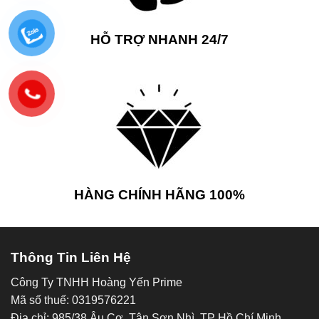
HỖ TRỢ NHANH 24/7
HÀNG CHÍNH HÃNG 100%
Thông Tin Liên Hệ
Công Ty TNHH Hoàng Yến Prime
Mã số thuế: 0319576221
Địa chỉ: 985/38 Âu Cơ, Tân Sơn Nhì, TP Hồ Chí Minh