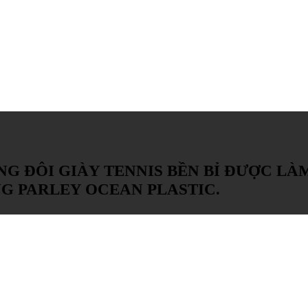
NG ĐÔI GIÀY TENNIS BỀN BỈ ĐƯỢC LÀ
G PARLEY OCEAN PLASTIC.