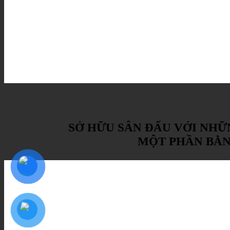
SỞ HỮU SÂN ĐẤU VỚI NHỮ
MỘT PHẦN BẰN