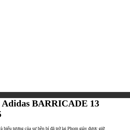
m Adidas BARRICADE 13
5
iểu tượng của sự bền bỉ đã trở lại Phom giày được giữ