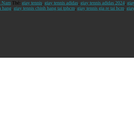
s Nam
Thẻ:
giay tennis
,
giay tennis adidas
,
giay tennis adidas 2024
,
gia
h hang
,
giay tennis chinh hang tai tphcm
,
giay tennis gia re tai hcm
,
gia