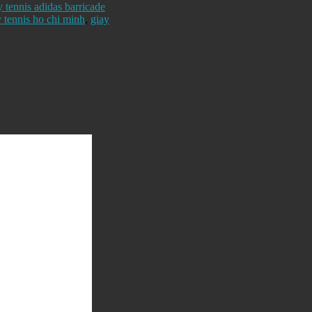
y tennis adidas barricade
y tennis ho chi minh
,
giay