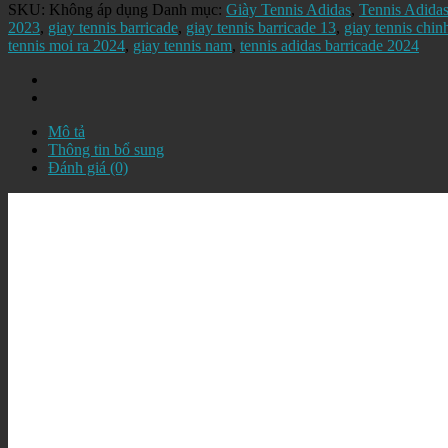
SKU:
Không áp dụng
Danh mục:
Giày Tennis Adidas
,
Tennis Adida
2023
,
giay tennis barricade
,
giay tennis barricade 13
,
giay tennis chin
tennis moi ra 2024
,
giay tennis nam
,
tennis adidas barricade 2024
Mô tả
Thông tin bổ sung
Đánh giá (0)