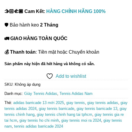
🫱🏻‍🫲🏾 Cam Kết:
HÀNG CHÍNH HÃNG 100%
🛡️ Bảo hành keo
2 Tháng
🚛 GIAO HÀNG TOÀN QUỐC
💰 Thanh toán
: Tiền mặt hoặc Chuyển khoản
Sản phẩm này hiện đã hết hàng và không có sẵn.
Add to wishlist
SKU:
Không áp dụng
Danh mục:
Giày Tennis Adidas
,
Tennis Adidas Nam
Thẻ:
adidas barricade 13 mới 2025
,
giay tennis
,
giay tennis adidas
,
giay
tennis adidas 2024
,
giay tennis barricade
,
giay tennis barricade 13
,
giay
tennis chinh hang
,
giay tennis chinh hang tai tphcm
,
giay tennis gia re
tai hcm
,
giay tennis ho chi minh
,
giay tennis moi ra 2024
,
giay tennis
nam
,
tennis adidas barricade 2024