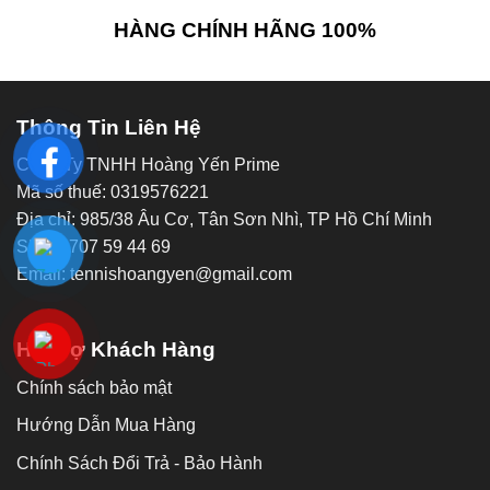
HÀNG CHÍNH HÃNG 100%
Thông Tin Liên Hệ
Công Ty TNHH Hoàng Yến Prime
Mã số thuế: 0319576221
Địa chỉ: 985/38 Âu Cơ, Tân Sơn Nhì, TP Hồ Chí Minh
SĐT: 0707 59 44 69
Email: tennishoangyen@gmail.com
Hỗ Trợ Khách Hàng
Chính sách bảo mật
Hướng Dẫn Mua Hàng
Chính Sách Đổi Trả - Bảo Hành