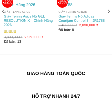
-22%
-15%
Add to
Add to
GIÀY TENNIS ASICS
GIÀY TENNIS ADIDAS
wishlist
wishlist
Giày Tennis Asics Nữ GEL
Giày Tennis Nữ Adidas
RESOLUTION X – Chính Hãng
Courtjam Control 3 – JR1788
2026
Giá
Giá
2,400,000
₫
2,050,000
₫
gốc
hiện
Đã bán: 8
là:
tại
2,400,000 ₫.
là:
Giá
Giá
Được xếp
3,800,000
₫
2,950,000
₫
2,050,00
gốc
hiện
hạng
5.00
5
Đã bán: 13
00 ₫.
là:
tại
sao
3,800,000 ₫.
là:
2,950,000 ₫.
GIAO HÀNG TOÀN QUỐC
HỖ TRỢ NHANH 24/7