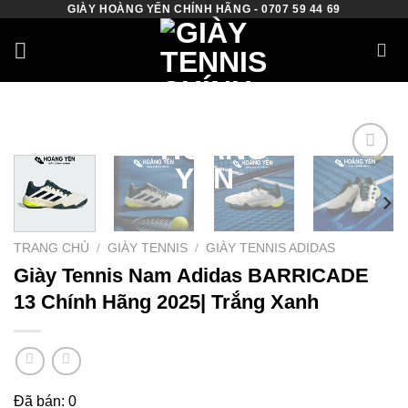
GIÀY HOÀNG YẾN CHÍNH HÃNG - 0707 59 44 69
Skip
to
content
Add to
wishlist
TRANG CHỦ
/
GIÀY TENNIS
/
GIÀY TENNIS ADIDAS
Giày Tennis Nam Adidas BARRICADE
13 Chính Hãng 2025| Trắng Xanh
Đã bán: 0