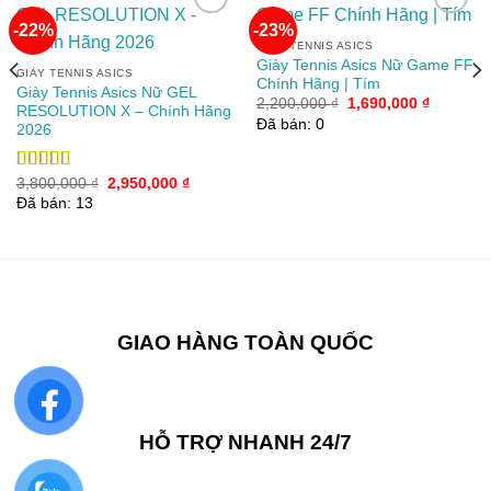
-22%
-23%
GIÀY TENNIS ASICS
Giày Tennis Asics Nữ Game FF
Add to
Add to
GIÀY TENNIS ASICS
Chính Hãng | Tím
wishlist
wishlist
Giày Tennis Asics Nữ GEL
Giá
Giá
2,200,000
₫
1,690,000
₫
RESOLUTION X – Chính Hãng
gốc
hiện
Đã bán: 0
2026
là:
tại
2,200,000 ₫.
là:
1,690,00
Giá
Giá
Được xếp
3,800,000
₫
2,950,000
₫
gốc
hiện
hạng
5.00
5
Đã bán: 13
là:
tại
sao
3,800,000 ₫.
là:
00 ₫.
2,950,000 ₫.
GIAO HÀNG TOÀN QUỐC
HỖ TRỢ NHANH 24/7