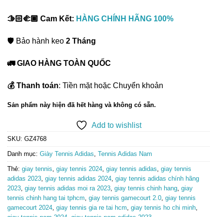
🫱🏻‍🫲🏾 Cam Kết:
HÀNG CHÍNH HÃNG 100%
🛡️ Bảo hành keo
2 Tháng
🚛 GIAO HÀNG TOÀN QUỐC
💰 Thanh toán
: Tiền mặt hoặc Chuyển khoản
Sản phẩm này hiện đã hết hàng và không có sẵn.
Add to wishlist
SKU:
GZ4768
Danh mục:
Giày Tennis Adidas
,
Tennis Adidas Nam
Thẻ:
giay tennis
,
giay tennis 2024
,
giay tennis adidas
,
giay tennis
adidas 2023
,
giay tennis adidas 2024
,
giay tennis adidas chính hãng
2023
,
giay tennis adidas moi ra 2023
,
giay tennis chinh hang
,
giay
tennis chinh hang tai tphcm
,
giay tennis gamecourt 2.0
,
giay tennis
gamecourt 2024
,
giay tennis gia re tai hcm
,
giay tennis ho chi minh
,