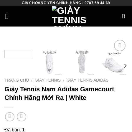
GIÀY HOÀNG YẾN CHÍNH HÃNG - 0707 59 44 69
Skip
to
content
Add to
wishlist
TRANG CHỦ
/
GIÀY TENNIS
/
GIÀY TENNIS ADIDAS
Giày Tennis Nam Adidas Gamecourt
Chính Hãng Mới Ra | White
Đã bán: 1