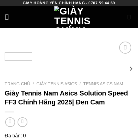
GIÀY HOÀNG YẾN CHÍNH HÃNG - 0707 59 44 69
Skip
to
content
Add to
wishlist
TRANG CHỦ
/
GIÀY TENNIS ASICS
/
TENNIS ASICS NAM
Giày Tennis Nam Asics Solution Speed
FF3 Chính Hãng 2025| Đen Cam
Đã bán: 0