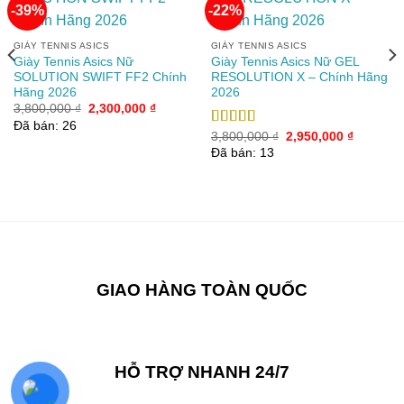
-39%
-22%
Add to
Add to
GIÀY TENNIS ASICS
GIÀY TENNIS ASICS
wishlist
wishlist
Giày Tennis Asics Nữ
Giày Tennis Asics Nữ GEL
SOLUTION SWIFT FF2 Chính
RESOLUTION X – Chính Hãng
Hãng 2026
2026
Giá
Giá
3,800,000
₫
2,300,000
₫
gốc
hiện
Đã bán: 26
là:
tại
Giá
Giá
Được xếp
3,800,000
₫
2,950,000
₫
3,800,000 ₫.
là:
gốc
hiện
hạng
5.00
5
Đã bán: 13
2,300,000 ₫.
là:
tại
sao
3,800,000 ₫.
là:
2,950,00
00 ₫.
GIAO HÀNG TOÀN QUỐC
HỖ TRỢ NHANH 24/7