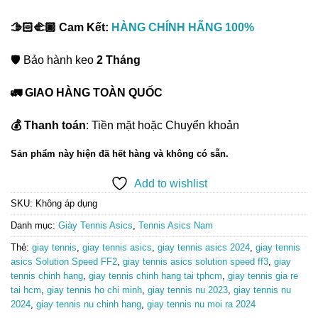
🫱🏻‍🫲🏾 Cam Kết:
HÀNG CHÍNH HÃNG 100%
🛡️ Bảo hành keo
2 Tháng
🚛 GIAO HÀNG TOÀN QUỐC
💰 Thanh toán
: Tiền mặt hoặc Chuyển khoản
Sản phẩm này hiện đã hết hàng và không có sẵn.
Add to wishlist
SKU:
Không áp dụng
Danh mục:
Giày Tennis Asics
,
Tennis Asics Nam
Thẻ:
giay tennis
,
giay tennis asics
,
giay tennis asics 2024
,
giay tennis
asics Solution Speed FF2
,
giay tennis asics solution speed ff3
,
giay
tennis chinh hang
,
giay tennis chinh hang tai tphcm
,
giay tennis gia re
tai hcm
,
giay tennis ho chi minh
,
giay tennis nu 2023
,
giay tennis nu
2024
,
giay tennis nu chinh hang
,
giay tennis nu moi ra 2024