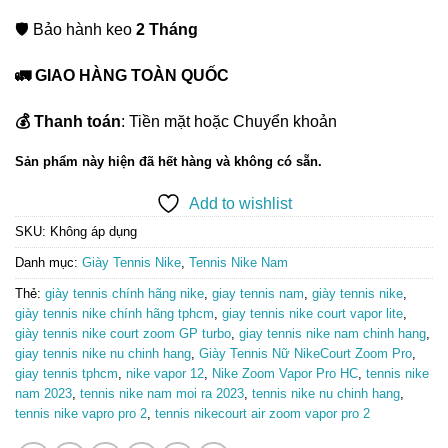
🛡️ Bảo hành keo
2 Tháng
🚛 GIAO HÀNG TOÀN QUỐC
💰 Thanh toán
: Tiền mặt hoặc Chuyển khoản
Sản phẩm này hiện đã hết hàng và không có sẵn.
Add to wishlist
SKU:
Không áp dụng
Danh mục:
Giày Tennis Nike
,
Tennis Nike Nam
Thẻ:
giày tennis chính hãng nike
,
giay tennis nam
,
giày tennis nike
,
giày tennis nike chính hãng tphcm
,
giay tennis nike court vapor lite
,
giày tennis nike court zoom GP turbo
,
giay tennis nike nam chinh hang
,
giay tennis nike nu chinh hang
,
Giày Tennis Nữ NikeCourt Zoom Pro
,
giay tennis tphcm
,
nike vapor 12
,
Nike Zoom Vapor Pro HC
,
tennis nike
nam 2023
,
tennis nike nam moi ra 2023
,
tennis nike nu chinh hang
,
tennis nike vapro pro 2
,
tennis nikecourt air zoom vapor pro 2