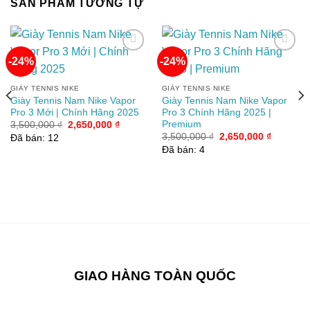
SẢN PHẨM TƯƠNG TỰ
-24%
-24%
Add to
Add to
GIÀY TENNIS NIKE
GIÀY TENNIS NIKE
wishlist
wishlist
Giày Tennis Nam Nike Vapor
Giày Tennis Nam Nike Vapor
Pro 3 Mới | Chính Hãng 2025
Pro 3 Chính Hãng 2025 |
Premium
Giá
Giá
3,500,000
₫
2,650,000
₫
gốc
hiện
Giá
Giá
3,500,000
₫
2,650,000
₫
Đã bán: 12
là:
tại
gốc
hiện
Đã bán: 4
3,500,000 ₫.
là:
là:
tại
2,650,000 ₫.
3,500,000 ₫.
là:
2,650,00
00 ₫.
GIAO HÀNG TOÀN QUỐC