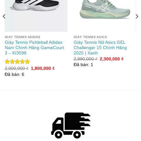
wishlist
wishlist
GIÀY TENNIS ADIDAS
GIÀY TENNIS ASICS
Giày Tennis Pickleball Adidas
Giày Tennis Nữ Asics GEL
Nam Chính Hãng GameCourt
Challenger 15 Chính Hãng
3 – KI3598
2025 | Xanh
Giá
Giá
2,990,000
₫
2,300,000
₫
gốc
hiện
Đã bán: 1
là:
tại
Giá
Giá
2,000,000
₫
1,800,000
₫
Được xếp
2,990,000 ₫.
là:
gốc
hiện
hạng
5.00
Đã bán: 6
00 ₫.
2,300,00
là:
tại
5 sao
2,000,000 ₫.
là:
1,800,000 ₫.