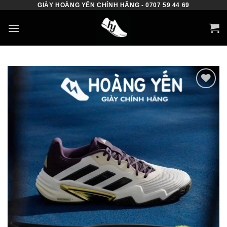
GIÀY HOÀNG YẾN CHÍNH HÃNG - 0707 59 44 69
Skip
to
content
Add to
wishlist