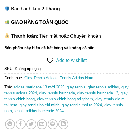
Bảo hành keo
2 Tháng
GIAO HÀNG TOÀN QUỐC
Thanh toán
: Tiền mặt hoặc Chuyển khoản
Sản phẩm này hiện đã hết hàng và không có sẵn.
Add to wishlist
SKU:
Không áp dụng
Danh mục:
Giày Tennis Adidas
,
Tennis Adidas Nam
Thẻ:
adidas barricade 13 mới 2025
,
giay tennis
,
giay tennis adidas
,
giay
tennis adidas 2024
,
giay tennis barricade
,
giay tennis barricade 13
,
giay
tennis chinh hang
,
giay tennis chinh hang tai tphcm
,
giay tennis gia re
tai hcm
,
giay tennis ho chi minh
,
giay tennis moi ra 2024
,
giay tennis
nam
,
tennis adidas barricade 2024